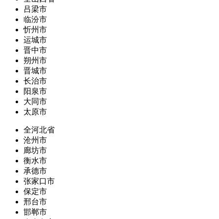
吕梁市
临汾市
忻州市
运城市
晋中市
朔州市
晋城市
长治市
阳泉市
大同市
太原市
全河北省
沧州市
廊坊市
衡水市
承德市
张家口市
保定市
邢台市
邯郸市