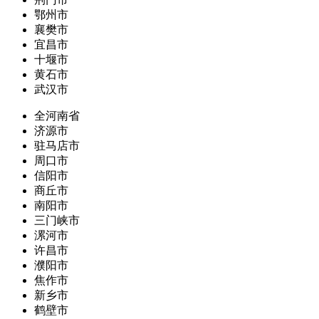
鄂州市
襄樊市
宜昌市
十堰市
黄石市
武汉市
全河南省
济源市
驻马店市
周口市
信阳市
商丘市
南阳市
三门峡市
漯河市
许昌市
濮阳市
焦作市
新乡市
鹤壁市