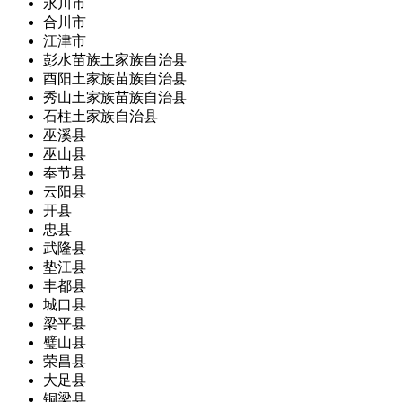
永川市
合川市
江津市
彭水苗族土家族自治县
酉阳土家族苗族自治县
秀山土家族苗族自治县
石柱土家族自治县
巫溪县
巫山县
奉节县
云阳县
开县
忠县
武隆县
垫江县
丰都县
城口县
梁平县
璧山县
荣昌县
大足县
铜梁县