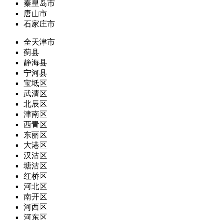
秦皇岛市
唐山市
石家庄市
全天津市
蓟县
静海县
宁河县
宝坻区
武清区
北辰区
津南区
西青区
东丽区
大港区
汉沽区
塘沽区
红桥区
河北区
南开区
河西区
河东区