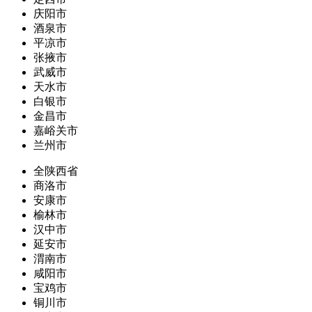
庆阳市
酒泉市
平凉市
张掖市
武威市
天水市
白银市
金昌市
嘉峪关市
兰州市
全陕西省
商洛市
安康市
榆林市
汉中市
延安市
渭南市
咸阳市
宝鸡市
铜川市