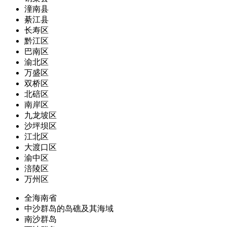
潼南县
綦江县
长寿区
黔江区
巴南区
渝北区
万盛区
双桥区
北碚区
南岸区
九龙坡区
沙坪坝区
江北区
大渡口区
渝中区
涪陵区
万州区
全海南省
中沙群岛的岛礁及其海域
南沙群岛