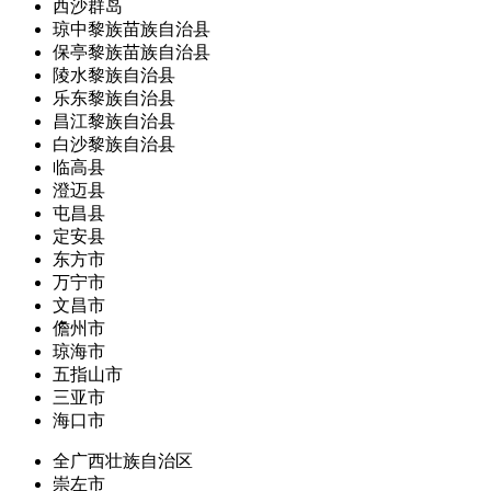
西沙群岛
琼中黎族苗族自治县
保亭黎族苗族自治县
陵水黎族自治县
乐东黎族自治县
昌江黎族自治县
白沙黎族自治县
临高县
澄迈县
屯昌县
定安县
东方市
万宁市
文昌市
儋州市
琼海市
五指山市
三亚市
海口市
全广西壮族自治区
崇左市