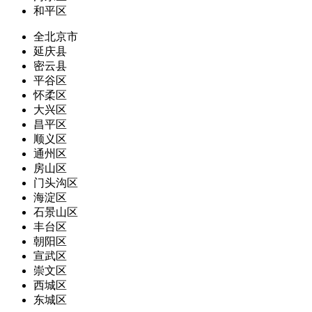
和平区
全北京市
延庆县
密云县
平谷区
怀柔区
大兴区
昌平区
顺义区
通州区
房山区
门头沟区
海淀区
石景山区
丰台区
朝阳区
宣武区
崇文区
西城区
东城区