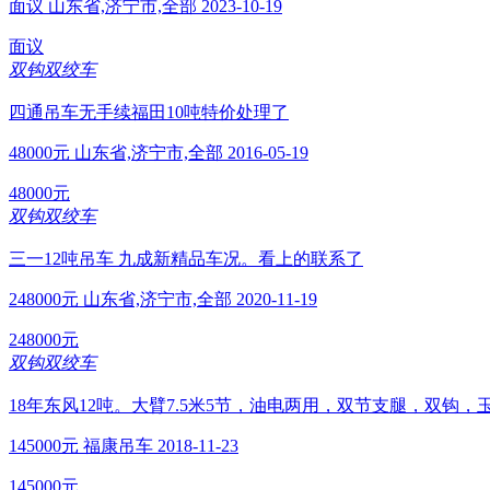
面议
山东省,济宁市,全部
2023-10-19
面议
双钩双绞车
四通吊车无手续福田10吨特价处理了
48000元
山东省,济宁市,全部
2016-05-19
48000元
双钩双绞车
三一12吨吊车 九成新精品车况。看上的联系了
248000元
山东省,济宁市,全部
2020-11-19
248000元
双钩双绞车
18年东风12吨。大臂7.5米5节，油电两用，双节支腿，双钩
145000元
福康吊车
2018-11-23
145000元