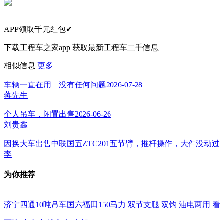
APP领取千元红包✔
下载工程车之家app 获取最新工程车二手信息
相似信息
更多
车辆一直在用，没有任何问题
2026-07-28
蒋先生
个人吊车，闲置出售
2026-06-26
刘贵鑫
因换大车出售中联国五ZTC201五节臂，推杆操作，大件没动过，
李
为你推荐
济宁四通10吨吊车国六福田150马力 双节支腿 双钩 油电两用 