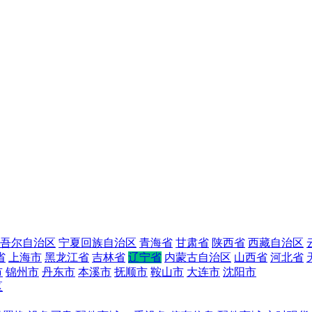
吾尔自治区
宁夏回族自治区
青海省
甘肃省
陕西省
西藏自治区
省
上海市
黑龙江省
吉林省
辽宁省
内蒙古自治区
山西省
河北省
市
锦州市
丹东市
本溪市
抚顺市
鞍山市
大连市
沈阳市
区