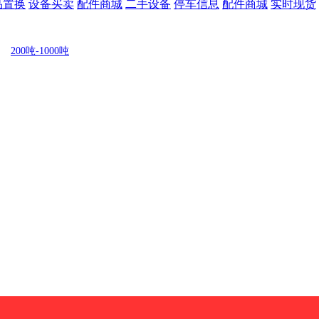
品置换
设备买卖
配件商城
二手设备
停车信息
配件商城
实时现货
200吨-1000吨