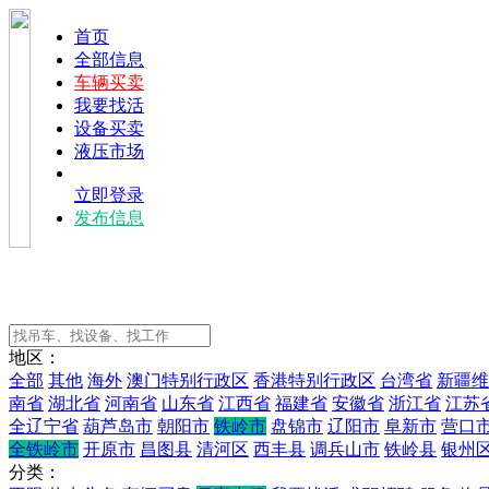
首页
全部信息
车辆买卖
我要找活
设备买卖
液压市场
立即登录
发布信息
地区：
全部
其他
海外
澳门特别行政区
香港特别行政区
台湾省
新疆维
南省
湖北省
河南省
山东省
江西省
福建省
安徽省
浙江省
江苏
全辽宁省
葫芦岛市
朝阳市
铁岭市
盘锦市
辽阳市
阜新市
营口
全铁岭市
开原市
昌图县
清河区
西丰县
调兵山市
铁岭县
银州
分类：