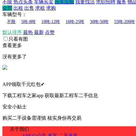
不限
热点头条
车辆买卖
吊车出租
我要找活
求职招聘
服务
物
全部
出租
出售
求租
求购
车辆型号：
不限
5吨-8吨
10吨-12吨
16吨-25吨
30吨-50吨
55吨-200吨
默认排序
最热
最新
点赞
只看有图
查看更多
没有更多了
APP领取千元红包✔
下载工程车之家app 获取最新工程车二手信息
安全小贴士
购买二手设备需谨慎 核实身份再交易
关于我们
APP
公众号
吊车
二手吊车