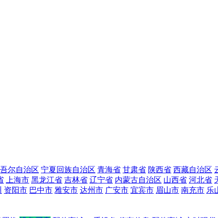
吾尔自治区
宁夏回族自治区
青海省
甘肃省
陕西省
西藏自治区
省
上海市
黑龙江省
吉林省
辽宁省
内蒙古自治区
山西省
河北省
州
资阳市
巴中市
雅安市
达州市
广安市
宜宾市
眉山市
南充市
乐