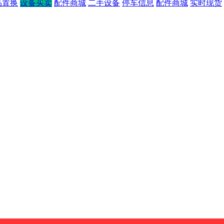
品置换
设备买卖
配件商城
二手设备
停车信息
配件商城
实时现货