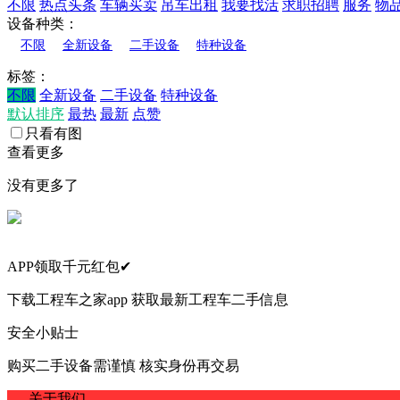
不限
热点头条
车辆买卖
吊车出租
我要找活
求职招聘
服务
物
设备种类：
不限
全新设备
二手设备
特种设备
标签：
不限
全新设备
二手设备
特种设备
默认排序
最热
最新
点赞
只看有图
查看更多
没有更多了
APP领取千元红包✔
下载工程车之家app 获取最新工程车二手信息
安全小贴士
购买二手设备需谨慎 核实身份再交易
关于我们