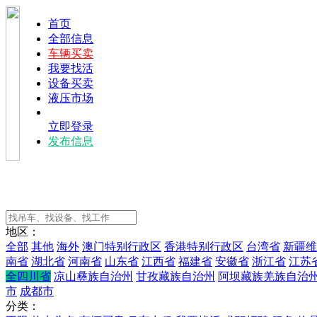
首页
全部信息
车辆买卖
我要找活
设备买卖
液压市场
立即登录
发布信息
地区：
全部
其他
海外
澳门特别行政区
香港特别行政区
台湾省
新疆维
南省
湖北省
河南省
山东省
江西省
福建省
安徽省
浙江省
江苏
全四川省
凉山彝族自治州
甘孜藏族自治州
阿坝藏族羌族自治
市
成都市
分类：