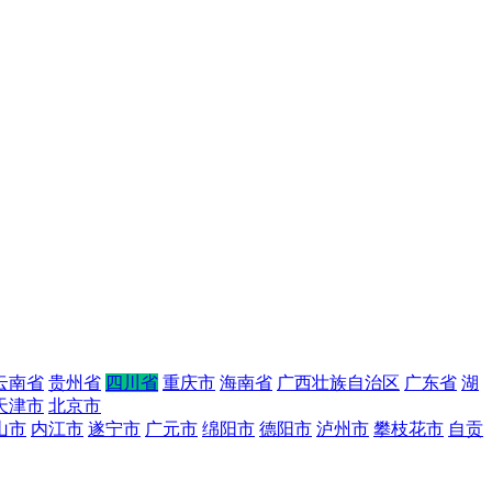
云南省
贵州省
四川省
重庆市
海南省
广西壮族自治区
广东省
湖
天津市
北京市
山市
内江市
遂宁市
广元市
绵阳市
德阳市
泸州市
攀枝花市
自贡