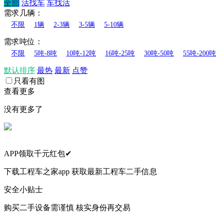
全部
活找车
车找活
需求几辆：
不限
1辆
2-3辆
3-5辆
5-10辆
需求吨位：
不限
5吨-8吨
10吨-12吨
16吨-25吨
30吨-50吨
55吨-200吨
默认排序
最热
最新
点赞
只看有图
查看更多
没有更多了
APP领取千元红包✔
下载工程车之家app 获取最新工程车二手信息
安全小贴士
购买二手设备需谨慎 核实身份再交易