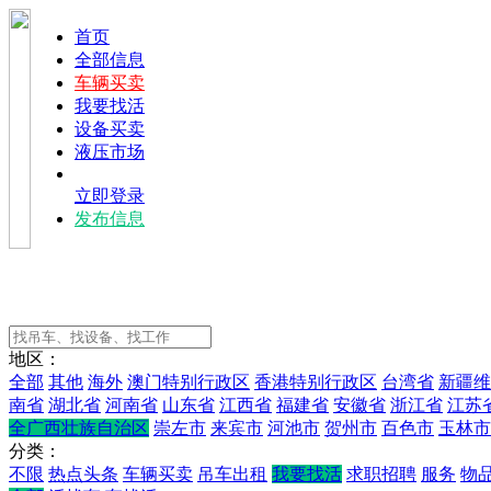
首页
全部信息
车辆买卖
我要找活
设备买卖
液压市场
立即登录
发布信息
地区：
全部
其他
海外
澳门特别行政区
香港特别行政区
台湾省
新疆维
南省
湖北省
河南省
山东省
江西省
福建省
安徽省
浙江省
江苏
全广西壮族自治区
崇左市
来宾市
河池市
贺州市
百色市
玉林市
分类：
不限
热点头条
车辆买卖
吊车出租
我要找活
求职招聘
服务
物