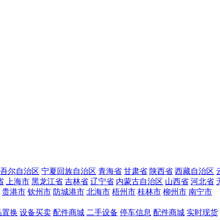
吾尔自治区
宁夏回族自治区
青海省
甘肃省
陕西省
西藏自治区
省
上海市
黑龙江省
吉林省
辽宁省
内蒙古自治区
山西省
河北省
贵港市
钦州市
防城港市
北海市
梧州市
桂林市
柳州市
南宁市
品置换
设备买卖
配件商城
二手设备
停车信息
配件商城
实时现货