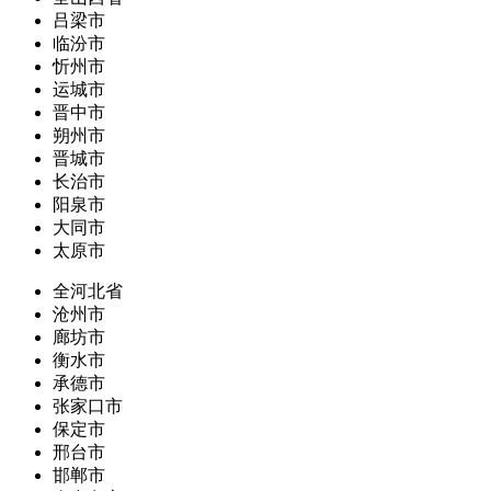
吕梁市
临汾市
忻州市
运城市
晋中市
朔州市
晋城市
长治市
阳泉市
大同市
太原市
全河北省
沧州市
廊坊市
衡水市
承德市
张家口市
保定市
邢台市
邯郸市