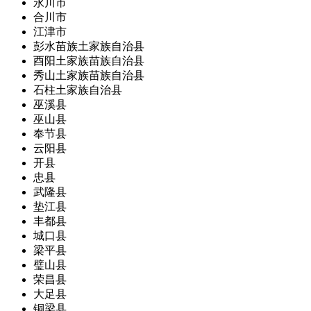
永川市
合川市
江津市
彭水苗族土家族自治县
酉阳土家族苗族自治县
秀山土家族苗族自治县
石柱土家族自治县
巫溪县
巫山县
奉节县
云阳县
开县
忠县
武隆县
垫江县
丰都县
城口县
梁平县
璧山县
荣昌县
大足县
铜梁县