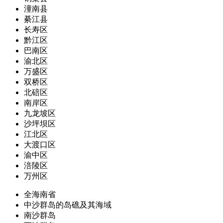
潼南县
綦江县
长寿区
黔江区
巴南区
渝北区
万盛区
双桥区
北碚区
南岸区
九龙坡区
沙坪坝区
江北区
大渡口区
渝中区
涪陵区
万州区
全海南省
中沙群岛的岛礁及其海域
南沙群岛