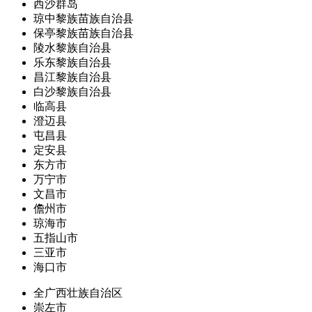
西沙群岛
琼中黎族苗族自治县
保亭黎族苗族自治县
陵水黎族自治县
乐东黎族自治县
昌江黎族自治县
白沙黎族自治县
临高县
澄迈县
屯昌县
定安县
东方市
万宁市
文昌市
儋州市
琼海市
五指山市
三亚市
海口市
全广西壮族自治区
崇左市