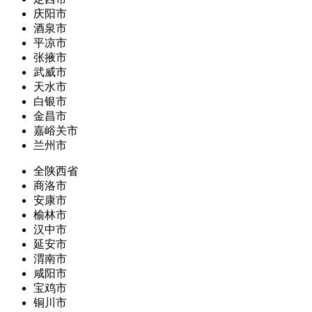
庆阳市
酒泉市
平凉市
张掖市
武威市
天水市
白银市
金昌市
嘉峪关市
兰州市
全陕西省
商洛市
安康市
榆林市
汉中市
延安市
渭南市
咸阳市
宝鸡市
铜川市