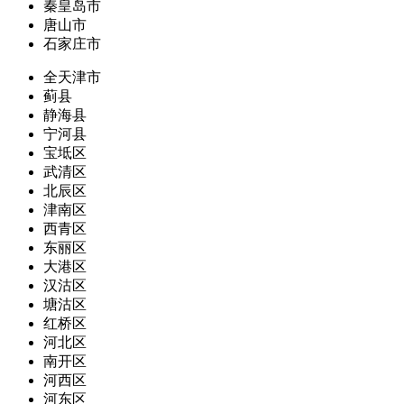
秦皇岛市
唐山市
石家庄市
全天津市
蓟县
静海县
宁河县
宝坻区
武清区
北辰区
津南区
西青区
东丽区
大港区
汉沽区
塘沽区
红桥区
河北区
南开区
河西区
河东区