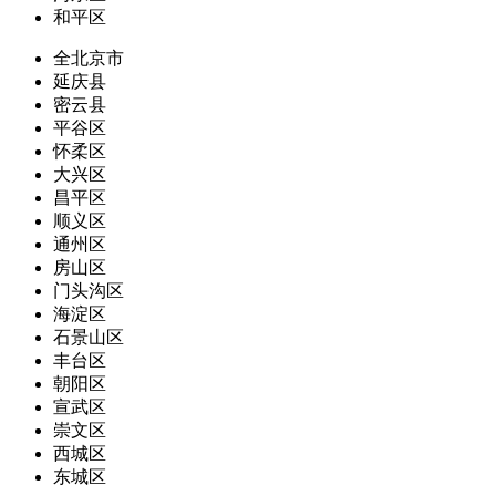
和平区
全北京市
延庆县
密云县
平谷区
怀柔区
大兴区
昌平区
顺义区
通州区
房山区
门头沟区
海淀区
石景山区
丰台区
朝阳区
宣武区
崇文区
西城区
东城区