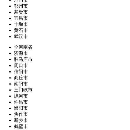
鄂州市
襄樊市
宜昌市
十堰市
黄石市
武汉市
全河南省
济源市
驻马店市
周口市
信阳市
商丘市
南阳市
三门峡市
漯河市
许昌市
濮阳市
焦作市
新乡市
鹤壁市