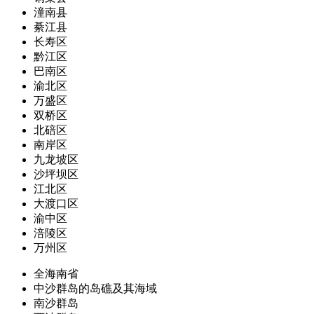
潼南县
綦江县
长寿区
黔江区
巴南区
渝北区
万盛区
双桥区
北碚区
南岸区
九龙坡区
沙坪坝区
江北区
大渡口区
渝中区
涪陵区
万州区
全海南省
中沙群岛的岛礁及其海域
南沙群岛