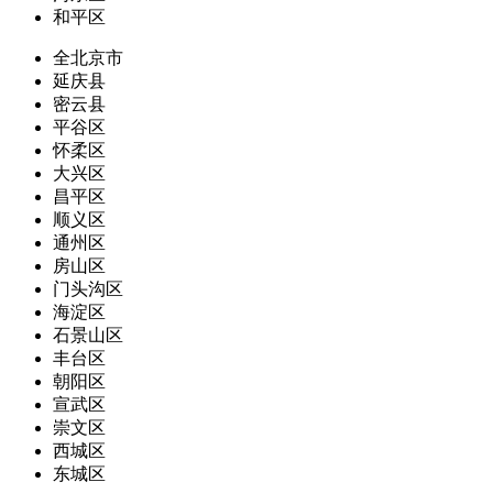
和平区
全北京市
延庆县
密云县
平谷区
怀柔区
大兴区
昌平区
顺义区
通州区
房山区
门头沟区
海淀区
石景山区
丰台区
朝阳区
宣武区
崇文区
西城区
东城区