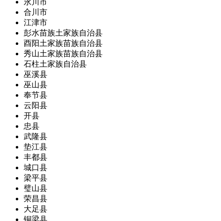
永川市
合川市
江津市
彭水苗族土家族自治县
酉阳土家族苗族自治县
秀山土家族苗族自治县
石柱土家族自治县
巫溪县
巫山县
奉节县
云阳县
开县
忠县
武隆县
垫江县
丰都县
城口县
梁平县
璧山县
荣昌县
大足县
铜梁县