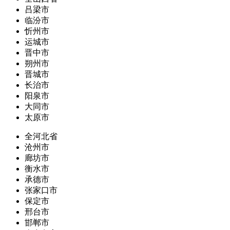
吕梁市
临汾市
忻州市
运城市
晋中市
朔州市
晋城市
长治市
阳泉市
大同市
太原市
全河北省
沧州市
廊坊市
衡水市
承德市
张家口市
保定市
邢台市
邯郸市