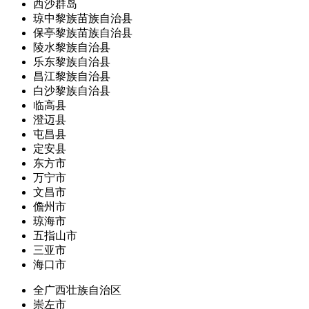
西沙群岛
琼中黎族苗族自治县
保亭黎族苗族自治县
陵水黎族自治县
乐东黎族自治县
昌江黎族自治县
白沙黎族自治县
临高县
澄迈县
屯昌县
定安县
东方市
万宁市
文昌市
儋州市
琼海市
五指山市
三亚市
海口市
全广西壮族自治区
崇左市