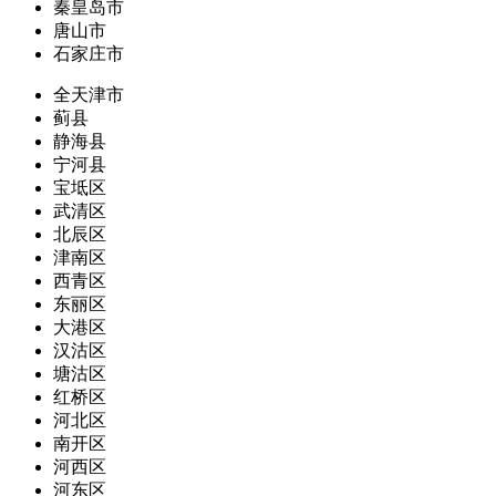
秦皇岛市
唐山市
石家庄市
全天津市
蓟县
静海县
宁河县
宝坻区
武清区
北辰区
津南区
西青区
东丽区
大港区
汉沽区
塘沽区
红桥区
河北区
南开区
河西区
河东区