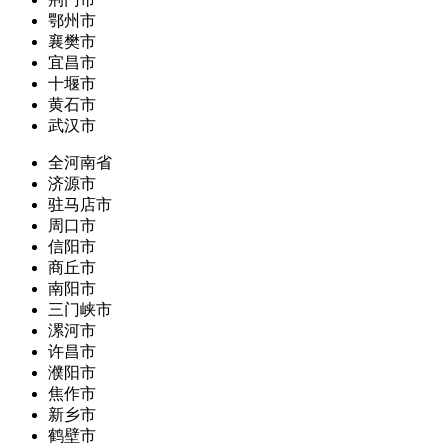
鄂州市
襄樊市
宜昌市
十堰市
黄石市
武汉市
全河南省
济源市
驻马店市
周口市
信阳市
商丘市
南阳市
三门峡市
漯河市
许昌市
濮阳市
焦作市
新乡市
鹤壁市