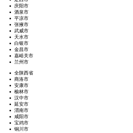
庆阳市
酒泉市
平凉市
张掖市
武威市
天水市
白银市
金昌市
嘉峪关市
兰州市
全陕西省
商洛市
安康市
榆林市
汉中市
延安市
渭南市
咸阳市
宝鸡市
铜川市