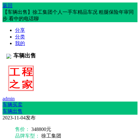
返回
【车辆出售】徐工集团个人一手车精品车况 粗腿保险年审同
步 看中的电话聊
分享
分类
我的
车辆出售
admin
车辆买卖
车辆出售
2023-11-04发布
售价：
348800元
品牌车型：
徐工集团