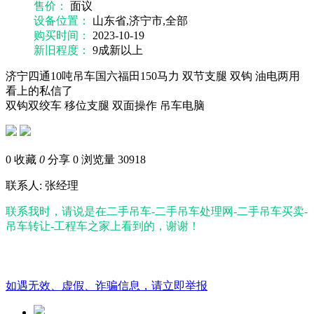
售价：
面议
设备位置：
山东省,济宁市,全部
购买时间：
2023-10-19
新旧程度：
9成新以上
济宁四通10吨吊车国六福田150马力 双节支腿 双钩 油电两用
看上的私信了
双钩双绞车
移位支腿
双面操作
吊车电脑
0
收藏
0
分享 0
浏览量 30918
联系人: 张经理
联系我时，请说是在二手吊车-二手吊车处理网-二手吊车买卖-
吊车转让-工程车之家上看到的，谢谢！
如遇无效、虚假、诈骗信息，请立即举报